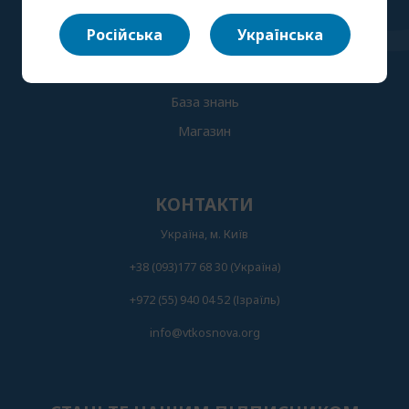
Головна
Російська
Українська
Каталог психологів
Розклад подій
База знань
Магазин
КОНТАКТИ
Українa, м. Київ
+38 (093)177 68 30 (Українa)
+972 (55) 940 04 52 (Ізраїль)
info@vtkosnova.org