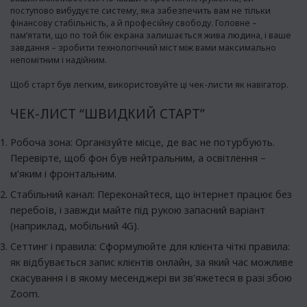
поступово вибудуєте систему, яка забезпечить вам не тільки
фінансову стабільність, а й професійну свободу. Головне –
пам’ятати, що по той бік екрана залишається жива людина, і ваше
завдання – зробити технологічний міст між вами максимально
непомітним і надійним.
Щоб старт був легким, використовуйте ці чек-листи як навігатор.
ЧЕК-ЛИСТ “ШВИДКИЙ СТАРТ”
Робоча зона: Організуйте місце, де вас не потурбують.
Перевірте, щоб фон був нейтральним, а освітлення –
м’яким і фронтальним.
Стабільний канал: Переконайтеся, що інтернет працює без
перебоїв, і завжди майте під рукою запасний варіант
(наприклад, мобільний 4G).
Сеттинг і правила: Сформулюйте для клієнта чіткі правила:
як відбувається запис клієнтів онлайн, за який час можливе
скасування і в якому месенджері ви зв’яжетеся в разі збою
Zoom.