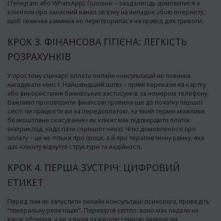
(Telegram або WhatsApp). Головне – заздалегідь домовитися з
клієнтом про запасний канал зв’язку на випадок збою інтернету,
щоб технічна заминка не перетворилася на привід для тривоги.
КРОК 3. ФІНАНСОВА ГІГІЄНА: ЛЕГКІСТЬ
РОЗРАХУНКІВ
У простому сценарії оплата онлайн консультацій не повинна
нагадувати квест. Найшвидший шлях – прямі перекази на картку
або використання банківських застосунків за номером телефону.
Важливо проговорити фінансові правила ще до початку першої
сесії: чи працюєте ви за передоплатою, за який термін можливе
безкоштовне скасування і як клієнт має підтвердити платіж
(наприклад, надіслати скріншот чека). Чіткі домовленості про
оплату – це не тільки про гроші, а й про терапевтичну рамку, яка
дає клієнту відчуття структури та надійності.
КРОК 4. ПЕРША ЗУСТРІЧ: ЦИФРОВИЙ
ЕТИКЕТ
Перед тим як запустити онлайн консультації психолога, проведіть
“генеральну репетицію”. Перевірте світло: воно має падати на
ваше обличчя, а не з вікна за вашою спиною (інакше ви