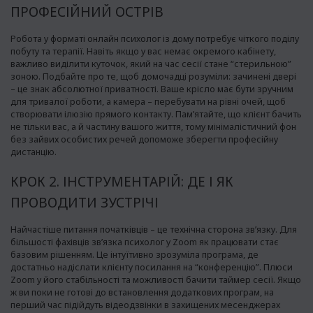
ПРОФЕСІЙНИЙ ОСТРІВ
Робота у форматі онлайн психолог із дому потребує чіткого поділу
побуту та терапії. Навіть якщо у вас немає окремого кабінету,
важливо виділити куточок, який на час сесії стане “стерильною”
зоною. Подбайте про те, щоб домочадці розуміли: зачинені двері
– це знак абсолютної приватності. Ваше крісло має бути зручним
для тривалої роботи, а камера – перебувати на рівні очей, щоб
створювати ілюзію прямого контакту. Пам’ятайте, що клієнт бачить
не тільки вас, а й частину вашого життя, тому мінімалістичний фон
без зайвих особистих речей допоможе зберегти професійну
дистанцію.
КРОК 2. ІНСТРУМЕНТАРІЙ: ДЕ І ЯК
ПРОВОДИТИ ЗУСТРІЧІ
Найчастіше питання початківців – це технічна сторона зв’язку. Для
більшості фахівців зв’язка психолог у Zoom як працювати стає
базовим рішенням. Це інтуїтивно зрозуміла програма, де
достатньо надіслати клієнту посилання на “конференцію”. Плюси
Zoom у його стабільності та можливості бачити таймер сесії. Якщо
ж ви поки не готові до встановлення додаткових програм, на
перший час підійдуть відеодзвінки в захищених месенджерах