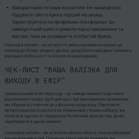
Використання готових екосистем: Не намагайтеся
будувати сайт із нуля в перший же місяць.
Зареєструйтеся на профільних платформах. Це
найкоротший шлях отримати перші замовлення та
відгуки, поки ви розвиваєте особистий бренд.
Перехід в онлайн – це не просто зміна картинки на екрані, це
перехід до бізнес-моделі, де ваш дохід безпосередньо залежить
від вашої мобільності та чіткого позиціонування.
ЧЕК-ЛИСТ “ВАША ВАЛІЗКА ДЛЯ
ВИХОДУ В ЕФІР”
Завершальний етап переходу – це завжди момент подолання
внутрішнього опору. Щоб цей крок був максимально впевненим,
ми зібрали всі ключові дії у фінальну шпаргалку. Пам’ятайте:
професіоналізм психолога не обмежений стінами кабінету, він
полягає в здатності створювати безпечний простір там, де ви
перебуваєте в даний момент.
І перехід в онлайн – це не втрата звичної якості, а масштабування
ваших можливостей. Почавши з простих інструментів, ви