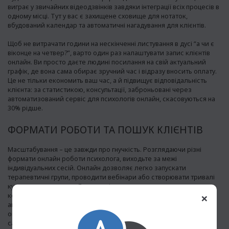
виграє у звичайних відеодзвінків завдяки інтеграції всіх процесів в
одному місці. Тут у вас є захищене сховище для нотаток,
вбудований календар та автоматичні нагадування для клієнтів.
Щоб не витрачати години на нескінченні листування в дусі “а чи є
віконце на четвер?”, варто один раз налаштувати запис клієнтів
онлайн. Ви просто даєте людині посилання на свій актуальний
графік, де вона сама обирає зручний час і відразу вносить оплату.
Це не тільки економить ваш час, а й підвищує відповідальність
клієнта: за статистикою, консультації, заброньовані через
автоматизований сервіс для психологів онлайн, скасовуються на
30% рідше.
ФОРМАТИ РОБОТИ ТА ПОШУК КЛІЄНТІВ
Масштабування – це завжди про гнучкість. Розглядаючи різні
формати онлайн роботи психолога, виходьте за межі
індивідуальних сесій. Онлайн дозволяє легко запускати
терапевтичні групи, проводити вебінари або створювати тривалі
курси самодопомоги. Якщо ви тільки думаєте, як почати
×
консультувати онлайн на широку аудиторію, зверніть увагу на
агрегатори. Використання перевірених сервісів для психологів
онлайн – це чудовий спосіб делегувати маркетинг. Ці платформи
самі знаходять вам клієнтів, забезпечують відеозв’язок і