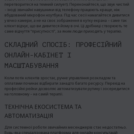
перетворитеся на темний силует). Переконайтеся, що звук чистий
– іноді звичайні навушники від телефону працюють краще, ніж
вбудований мікрофон ноутбука. Під час сесії намагайтеся дивитися
у вічко камери, а не на своє зображення в кутку екрана – саме так
клієнт відчує, що ви дивитеся йому в очі. Ці дрібниці створюють те
саме відчуття “присутності”, за яким люди приходять у терапію.
СКЛАДНИЙ СПОСІБ: ПРОФЕСІЙНИЙ
ОНЛАЙН-КАБІНЕТ І
МАСШТАБУВАННЯ
Коли потік клієнтів зростає, ручне управління розкладом та
оплатами починає відбирати занадто багато ресурсу. Перехід на
професійні рейки дозволяє автоматизувати рутину і зосередитися
на головному – на самій терапії.
ТЕХНІЧНА ЕКОСИСТЕМА ТА
АВТОМАТИЗАЦІЯ
Для системної роботи звичайних месенджерів стає недостатньо.
Будь-яка спеціалізована
платформа для онлайн консультацій