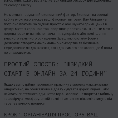
вигорання, адже у вас з’являється більше ресурсу для відпочинку
та саморозвитку.
Не можна ігнорувати й економічний фактор. Економія на оренді
кабінету суттєво знижує ваші фіксовані витрати. Вам більше не
потрібно платити за години простою або шукати приміщення в
центрі міста з хорошою транспортною розв’язкою. Ці кошти можна
перенаправити на якісне навчання, супервізію або поліпшення
власного технічного оснащення. Зрештою, онлайн-формат
дозволяє створити максимально комфортне та безпечне
середовище як для клієнта, так і для самого психолога, де б вони
не знаходилися.
ПРОСТИЙ СПОСІБ: “ШВИДКИЙ
СТАРТ В ОНЛАЙН ЗА 24 ГОДИНИ”
Якщо вам потрібно перенести практику в мережу максимально
оперативно, не обов’язково відразу купувати дорогі ліцензії або
наймати системного адміністратора. Головне – створити стабільну
та довірчу атмосферу, в якій технічні деталі не відволікатимуть від
терапевтичного процесу.
КРОК 1. ОРГАНІЗАЦІЯ ПРОСТОРУ: ВАШ