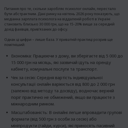
Питання про те, скільки заробляє психолог онлайн, перестало
бути абстрактним. Дані ринку на квітень 2026 року показують, що
медіанна зарплата психолога на віддаленій роботі в Україні
становить близько 30 000 грн, що на 15-20% вище за середній
дохід фахівців, прив’язаних до офісу.
Однак ці цифри – лише база. У приватній практиці розрив ще
помітніший:
Економіка: Працюючи з дому, ви зберігаєте від 5 000 до
15 000 грн на місяць, які зазвичай ідуть на оренду
кабінету, комунальні послуги та транспорт.
Чек за сесію: Середня вартість індивідуальної
консультації онлайн варіюється від 800 до 2 000 грн
(залежно від методу та досвіду), водночас верхній
поріг практично не обмежений, якщо ви працюєте з
міжнародним ринком.
Масштабованість: В онлайні легше впровадити групові
формати (від 500 грн з особи за сесію) або
мініпродукти (гайди, курси), які приносять пасивний