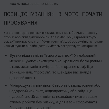
дохід, поки ви відпочиваєте.
ПОЗИЦІОНУВАННЯ: З ЧОГО ПОЧАТИ
ПРОСУВАННЯ
Багато експертів роками відкладають старт, боячись “танців у
сторіз” або складних воронок. Але у 2026 році стратегія “бути
всюди” програє стратегії “бути точним”. Щоб зрозуміти, як почати
консультувати онлайн, дотримуйтесь алгоритму трьох кроків:
Вузька ніша замість “всього для всіх”: У глобальній
мережі шукають експерта з конкретного болю (панічні
атаки, адаптація в еміграції, вигорання мам). Що
точніший ваш “профіль”, то швидше вас знайде
цільовий клієнт.
Мініпродукт як візитівка: Створіть безкоштовний або
недорогий чек-лист, аудіопрактику або гайд. Це
чудовий спосіб для клієнта познайомитися з вашим
стилем роботи без ризику, а для вас – сформувати
базу лояльної аудиторії.