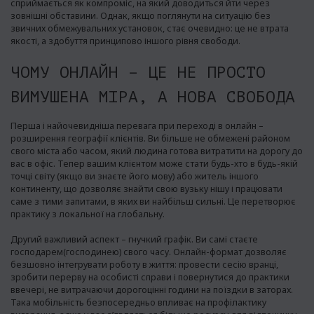
сприймається як компроміс, на який доводиться йти через
зовнішні обставини. Однак, якщо поглянути на ситуацію без
звичних обмежувальних установок, стає очевидно: це не втрата
якості, а здобуття принципово іншого рівня свободи.
ЧОМУ ОНЛАЙН – ЦЕ НЕ ПРОСТО
ВИМУШЕНА МІРА, А НОВА СВОБОДА
Перша і найочевидніша перевага при переході в онлайн –
розширення географії клієнтів. Ви більше не обмежені районом
свого міста або часом, який людина готова витратити на дорогу до
вас в офіс. Тепер вашим клієнтом може стати будь-хто в будь-якій
точці світу (якщо ви знаєте його мову) або житель іншого
континенту, що дозволяє знайти свою вузьку нішу і працювати
саме з тими запитами, в яких ви найбільш сильні. Це перетворює
практику з локальної на глобальну.
Другий важливий аспект – гнучкий графік. Ви самі стаєте
господарем(господинею) свого часу. Онлайн-формат дозволяє
безшовно інтегрувати роботу в життя: провести сесію вранці,
зробити перерву на особисті справи і повернутися до практики
ввечері, не витрачаючи дорогоцінні години на поїздки в заторах.
Така мобільність безпосередньо впливає на профілактику