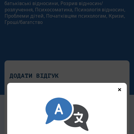
батьківські відносини, Розрив відносин/
розлучення, Психосоматика, Психологія відносин,
Проблеми дітей, Початківцям психологам, Кризи,
Гроші/багатство
ДОДАТИ ВІДГУК
×
Ваше Ім'я
Ваш Email