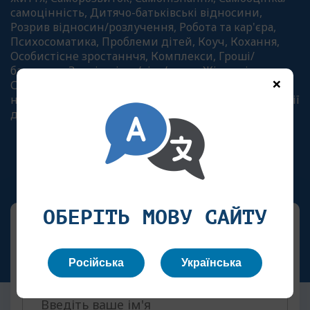
самоцінність, Дитячо-батьківські відносини,
Розрив відносин/розлучення, Робота та кар'єра,
Психосоматика, Проблеми дітей, Коуч, Кохання,
Особистісне зростаннчя, Комплекси, Гроші/
багатство, Зовнішність/тіло/краса, Жіночність,
×
Створення творчих продуктів, Формування
навичок порядку та становлення авторської позиції
дитини (4-6 років) в особистому просторі
ОБЕРІТЬ МОВУ САЙТУ
ДОДАТИ ВІДГУК
Російська
Українська
Ваше Ім'я