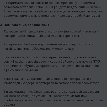
Як отримати: Знайти контакти фондів через пошук “допомога
психолога ветеранам” або на ім’я фонду та подати онлайн-заявку.
Вони часто залучають найкращих фахівців, які вже давно працюють
у цьому напрямі та мають величезний досвід у подібній допомозі.
Національна гаряча лінія:
Телефонні лінії психологічної підтримки (легко знайти актуальні
номери через пошук “психолог Україна гаряча лінія”).
Як отримати: Знайти номер і зателефонувати, щоб отримати
негайну, анонімну та безкоштовну консультацію.
Важлива порада: При пошуку переконайтеся, що фахівець має
сертифікацію та досвід роботи саме з бойовою травмою та ПТСР,
а не лише з побутовими проблемами. Це критично важливо для
ефективності лікування.
Також відзначимо Каталог психологів та психотерапевтів у
Міжнародній федерації арттерапії та самореалізації особистості.
Він знаходиться
тут
. Орієнтовна вартість консультації вказана для
кожного фахівця. Для уточнення – обговоріть деталі при
особистому контакті з тим психологом/психотерапевтом, якого ви
обрали.