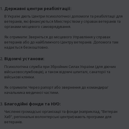
Державні центри реабілітації:
В Україні діють Центри психологічної допомоги та реабілітації для
ветеранів, які фінансуються Міністерством у справах ветеранів та
органами місцевого самоврядування.
Як отримати: Зверніться до місцевого Управління у справах
ветеранів або до найближчого Центру ветеранів. Допомога там
надається безкоштовно.
Відомчі установи:
Психологічна служба при Збройних Силах України (для діючих
військовослужбовців), а також відомчі шпиталі, санаторії та
військові клініки.
Як отримати: Через рапорт або звернення до командира/
начальника медичної частини.
Благодійні фонди та НУО:
Численні громадські організації та фонди (наприклад, “Ветеран
Хаб”, регіональні волонтерські центри) мають програми для
ветеранів.