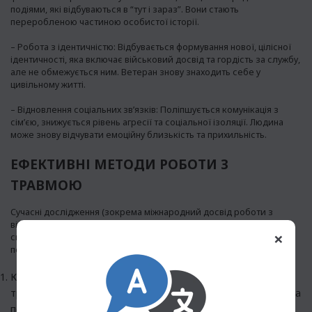
подіями, які відбуваються в “тут і зараз”. Вони стають
переробленою частиною особистої історії.
– Робота з ідентичністю: Відбувається формування нової, цілісної
ідентичності, яка включає військовий досвід та гордість за службу,
але не обмежується ним. Ветеран знову знаходить себе у
цивільному житті.
– Відновлення соціальних зв’язків: Поліпшується комунікація з
сім’єю, знижується рівень агресії та соціальної ізоляції. Людина
може знову відчувати емоційну близькість та прихильність.
ЕФЕКТИВНІ МЕТОДИ РОБОТИ З
ТРАВМОЮ
Сучасні дослідження (зокрема міжнародний досвід роботи з
військовими конфліктами) показують високу ефективність
×
специфічних методів, на яких має спеціалізуватися кризовий
психолог:
КПТ (Когнітивно-поведінкова терапія), орієнтована на
травму: Допомагає змінити руйнівні когнітивні установки та
переконання, пов’язані з травмою, та поступово знизити