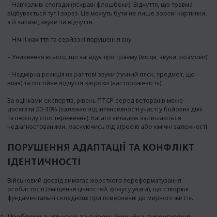
– Нав’язливі спогади (яскраві флешбеки): Відчуття, що травма
відбувається тут і зараз. Це можуть бути не лише зорові картинки,
а й запахи, звуки чи відчуття.
– Нічні жахіття та серйозні порушення сну.
– Уникнення всього, що нагадує про травму (місця, звуки, розмови).
– Надмірна реакція на раптові звуки (гучний ляск, предмет, що
впав) та постійне відчуття загрози (настороженість).
За оцінками експертів, рівень ПТСР серед ветеранів може
досягати 20-30% (залежно від інтенсивності участі у бойових діях
та періоду спостереження). Багато випадків залишаються
недіагностованими, маскуючись під агресію або хімічні залежності.
ПОРУШЕННЯ АДАПТАЦІЇ ТА КОНФЛІКТ
ІДЕНТИЧНОСТІ
Військовий досвід вимагає жорсткого переформатування
особистості (зміщення цінностей, фокусу уваги), що створює
фундаментальні складнощі при поверненні до мирного життя.
Проблеми з агресією та гнівом: Емоційна дисрегуляція.