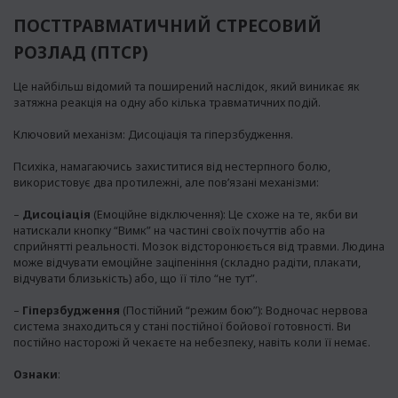
ПОСТТРАВМАТИЧНИЙ СТРЕСОВИЙ
РОЗЛАД (ПТСР)
Це найбільш відомий та поширений наслідок, який виникає як
затяжна реакція на одну або кілька травматичних подій.
Ключовий механізм: Дисоціація та гіперзбудження.
Психіка, намагаючись захиститися від нестерпного болю,
використовує два протилежні, але пов’язані механізми:
–
Дисоціація
(Емоційне відключення): Це схоже на те, якби ви
натискали кнопку “Вимк” на частині своїх почуттів або на
сприйнятті реальності. Мозок відсторонюється від травми. Людина
може відчувати емоційне заціпеніння (складно радіти, плакати,
відчувати близькість) або, що її тіло “не тут”.
–
Гіперзбудження
(Постійний “режим бою”): Водночас нервова
система знаходиться у стані постійної бойової готовності. Ви
постійно насторожі й чекаєте на небезпеку, навіть коли її немає.
Ознаки
: