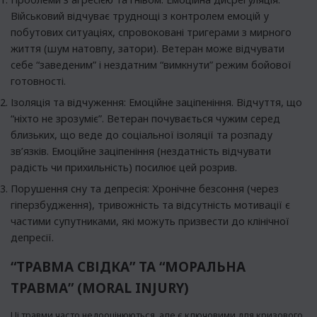
Військовий відчуває труднощі з контролем емоцій у
побутових ситуаціях, спровоковані тригерами з мирного
життя (шум натовпу, затори). Ветеран може відчувати
себе “заведеним” і нездатним “вимкнути” режим бойової
готовності.
Ізоляція та відчуження: Емоційне заціпеніння. Відчуття, що
“ніхто не зрозуміє”. Ветеран почувається чужим серед
близьких, що веде до соціальної ізоляції та розпаду
зв’язків. Емоційне заціпеніння (нездатність відчувати
радість чи прихильність) посилює цей розрив.
Порушення сну та депресія: Хронічне безсоння (через
гіперзбудження), тривожність та відсутність мотивації є
частими супутниками, які можуть призвести до клінічної
депресії.
“ТРАВМА СВІДКА” ТА “МОРАЛЬНА
ТРАВМА” (MORAL INJURY)
Ці травми часто недооцінюються, але є ключовими для кризового