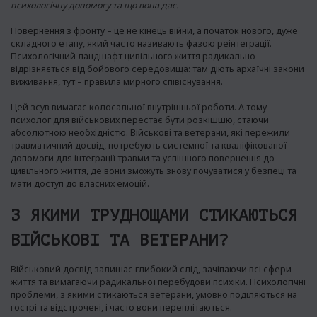
психологічну допомогу та що вона дає.
Повернення з фронту – це не кінець війни, а початок нового, дуже
складного етапу, який часто називають фазою реінтеграції.
Психологічний ландшафт цивільного життя радикально
відрізняється від бойового середовища: там діють архаїчні закони
виживання, тут – правила мирного співіснування.
Цей зсув вимагає колосальної внутрішньої роботи. А тому
психолог для військових перестає бути розкішшю, стаючи
абсолютною необхідністю. Військові та ветерани, які пережили
травматичний досвід, потребують системної та кваліфікованої
допомоги для інтеграції травми та успішного повернення до
цивільного життя, де вони зможуть знову почуватися у безпеці та
мати доступ до власних емоцій.
З ЯКИМИ ТРУДНОЩАМИ СТИКАЮТЬСЯ
ВІЙСЬКОВІ ТА ВЕТЕРАНИ?
Військовий досвід залишає глибокий слід, зачіпаючи всі сфери
життя та вимагаючи радикальної перебудови психіки. Психологічні
проблеми, з якими стикаються ветерани, умовно поділяються на
гострі та відстрочені, і часто вони переплітаються.