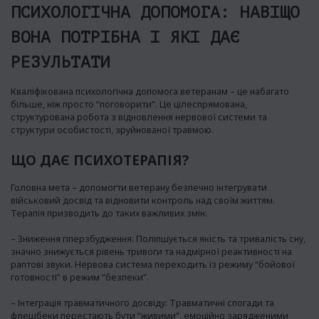
ПСИХОЛОГІЧНА ДОПОМОГА: НАВІЩО
ВОНА ПОТРІБНА І ЯКІ ДАЄ
РЕЗУЛЬТАТИ
Кваліфікована психологічна допомога ветеранам – це набагато
більше, ніж просто “поговорити”. Це цілеспрямована,
структурована робота з відновлення нервової системи та
структури особистості, зруйнованої травмою.
ЩО ДАЄ ПСИХОТЕРАПІЯ?
Головна мета – допомогти ветерану безпечно інтегрувати
військовий досвід та відновити контроль над своїм життям.
Терапія призводить до таких важливих змін:
– Зниження гіперзбудження: Поліпшується якість та тривалість сну,
значно знижується рівень тривоги та надмірної реактивності на
раптові звуки. Нервова система переходить із режиму “бойової
готовності” в режим “безпеки”.
– Інтеграція травматичного досвіду: Травматичні спогади та
флешбеки перестають бути “живими”, емоційно зарядженими