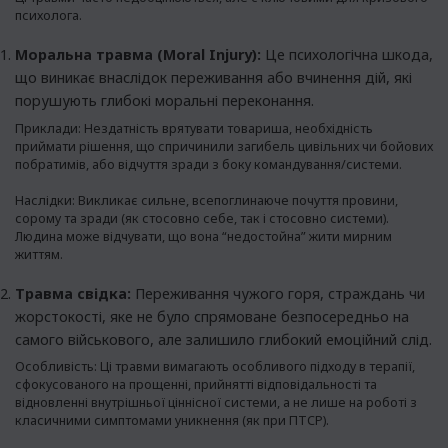
психолога.
Моральна травма (Moral Injury):
Це психологічна шкода,
що виникає внаслідок переживання або вчинення дій, які
порушують глибокі моральні переконання.
Приклади: Нездатність врятувати товариша, необхідність
приймати рішення, що спричинили загибель цивільних чи бойових
побратимів, або відчуття зради з боку командування/системи.
Наслідки: Викликає сильне, всепоглинаюче почуття провини,
сорому та зради (як стосовно себе, так і стосовно системи).
Людина може відчувати, що вона “недостойна” жити мирним
життям.
Травма свідка:
Переживання чужого горя, страждань чи
жорстокості, яке не було спрямоване безпосередньо на
самого військового, але залишило глибокий емоційний слід.
Особливість: Ці травми вимагають особливого підходу в терапії,
сфокусованого на прощенні, прийнятті відповідальності та
відновленні внутрішньої ціннісної системи, а не лише на роботі з
класичними симптомами уникнення (як при ПТСР).