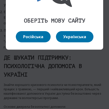
уникнення.
EMDR (Десенсибілізація та переробка рухом очей):
Ефективний метод для “перезапису” травматичних
ОБЕРІТЬ МОВУ САЙТУ
спогадів у пам’яті, знижуючи їхній емоційний заряд.
Пролонгована експозиція: Метод, який під контролем
терапевта допомагає людині поступово та безпечно
Російська
Українська
“зустрітися” з травматичними спогадами, щоб вони
перестали бути лячними.
ДЕ ШУКАТИ ПІДТРИМКУ:
ПСИХОЛОГІЧНА ДОПОМОГА В
УКРАЇНІ
Знайти хорошого кризового психолога чи психотерапевта, який
працює з травмою, — перший і найважливіший крок. Більшість
кваліфікованої допомоги в Україні доступна безкоштовно через
державні та волонтерські програми.
Основні джерела безоплатної допомоги: