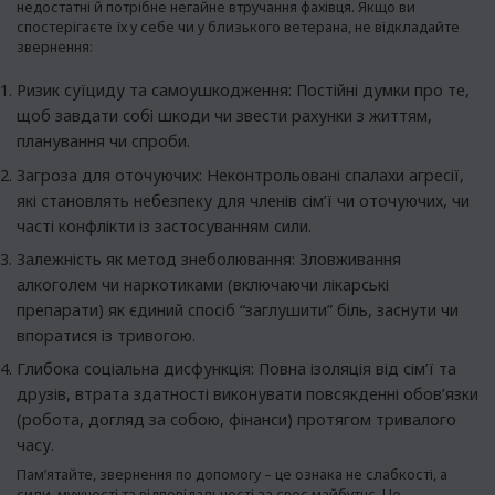
недостатні й потрібне негайне втручання фахівця. Якщо ви
спостерігаєте їх у себе чи у близького ветерана, не відкладайте
звернення:
Ризик суїциду та самоушкодження: Постійні думки про те,
щоб завдати собі шкоди чи звести рахунки з життям,
планування чи спроби.
Загроза для оточуючих: Неконтрольовані спалахи агресії,
які становлять небезпеку для членів сім’ї чи оточуючих, чи
часті конфлікти із застосуванням сили.
Залежність як метод знеболювання: Зловживання
алкоголем чи наркотиками (включаючи лікарські
препарати) як єдиний спосіб “заглушити” біль, заснути чи
впоратися із тривогою.
Глибока соціальна дисфункція: Повна ізоляція від сім’ї та
друзів, втрата здатності виконувати повсякденні обов’язки
(робота, догляд за собою, фінанси) протягом тривалого
часу.
Пам’ятайте,
звернення по допомогу
– це ознака не слабкості, а
сили, мужності та відповідальності за своє майбутнє. Це