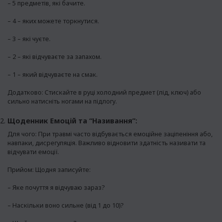
– 5 предметів, які бачите.
– 4 – яких можете торкнутися.
– 3 – які чуєте.
– 2 – які відчуваєте за запахом.
– 1 – який відчуваєте на смак.
Додатково: Стискайте в руці холодний предмет (лід, ключ) або
сильно натисніть ногами на підлогу.
Щоденник Емоцій та “Називання”:
Для чого: При травмі часто відбувається емоційне заціпеніння або,
навпаки, дисрегуляція. Важливо відновити здатність називати та
відчувати емоції.
Прийом: Щодня записуйте:
– Яке почуття я відчуваю зараз?
– Наскільки воно сильне (від 1 до 10)?