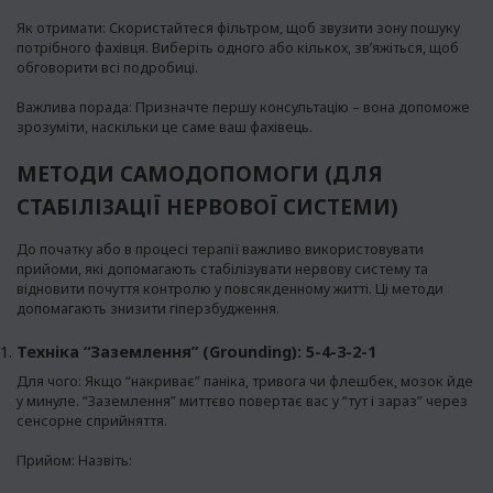
Як отримати: Скористайтеся фільтром, щоб звузити зону пошуку
потрібного фахівця. Виберіть одного або кількох, зв’яжіться, щоб
обговорити всі подробиці.
Важлива порада: Призначте першу консультацію – вона допоможе
зрозуміти, наскільки це саме ваш фахівець.
МЕТОДИ САМОДОПОМОГИ (ДЛЯ
СТАБІЛІЗАЦІЇ НЕРВОВОЇ СИСТЕМИ)
До початку або в процесі терапії важливо використовувати
прийоми, які допомагають стабілізувати нервову систему та
відновити почуття контролю у повсякденному житті. Ці методи
допомагають знизити гіперзбудження.
Техніка “Заземлення” (Grounding): 5-4-3-2-1
Для чого: Якщо “накриває” паніка, тривога чи флешбек, мозок йде
у минуле. “Заземлення” миттєво повертає вас у “тут і зараз” через
сенсорне сприйняття.
Прийом: Назвіть: