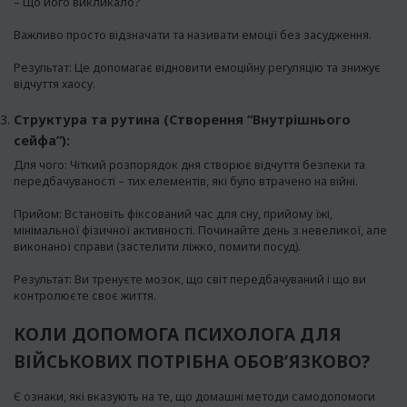
– Що його викликало?
Важливо просто відзначати та називати емоції без засудження.
Результат: Це допомагає відновити емоційну регуляцію та знижує
відчуття хаосу.
Структура та рутина (Створення “Внутрішнього
сейфа”):
Для чого: Чіткий розпорядок дня створює відчуття безпеки та
передбачуваності – тих елементів, які було втрачено на війні.
Прийом: Встановіть фіксований час для сну, прийому їжі,
мінімальної фізичної активності. Починайте день з невеликої, але
виконаної справи (застелити ліжко, помити посуд).
Результат: Ви тренуєте мозок, що світ передбачуваний і що ви
контролюєте своє життя.
КОЛИ ДОПОМОГА ПСИХОЛОГА ДЛЯ
ВІЙСЬКОВИХ ПОТРІБНА ОБОВ’ЯЗКОВО?
Є ознаки, які вказують на те, що домашні методи самодопомоги