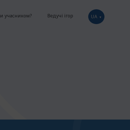
ти учасником?
Ведучі ігор
UA