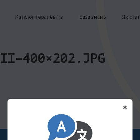
Каталог терапевтів
База знань
Як ста
II–400×202.JPG
×