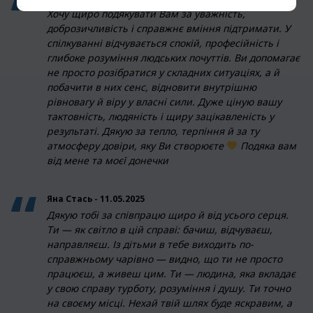
Хочу щиро подякувати Вам за уважність,
доброзичливість і справжнє вміння підтримати. У
спілкуванні відчувається спокій, професійність і
глибоке розуміння людських почуттів. Ви допомагає
не просто розібратися у складних ситуаціях, а й
побачити в них сенс, відновити внутрішню
рівновагу й віру у власні сили. Дуже ціную вашу
тактовність, людяність і щиру зацікавленість у
результаті. Дякую за тепло, терпіння й за ту
атмосферу довіри, яку Ви створюєте
Подяка вам
від мене та моєї донечки
Яна Стась - 11.05.2025
Дякую тобі за співпрацю щиро й від усього серця.
Ти — як світло в цій справі: бачиш, відчуваєш,
направляєш. Із дітьми в тебе виходить по-
справжньому чарівно — видно, що ти не просто
працюєш, а живеш цим. Ти — людина, яка вкладає
у свою справу турботу, розуміння і душу. Ти точно
на своєму місці. Нехай твій шлях буде яскравим, а