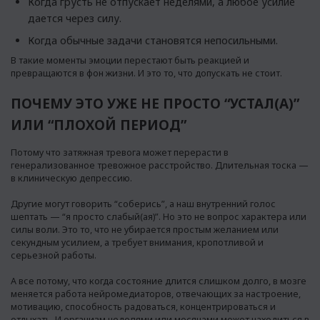
Когда грусть не отпускает неделями, а любое усилие
дается через силу.
Когда обычные задачи становятся непосильными.
В такие моменты эмоции перестают быть реакцией и
превращаются в фон жизни. И это то, что допускать не стоит.
ПОЧЕМУ ЭТО УЖЕ НЕ ПРОСТО “УСТАЛ(А)”
ИЛИ “ПЛОХОЙ ПЕРИОД”
Потому что затяжная тревога может перерасти в
генерализованное тревожное расстройство. Длительная тоска —
в клиническую депрессию.
Другие могут говорить “соберись”, а наш внутренний голос
шептать — “я просто слабый(ая)”. Но это не вопрос характера или
силы воли. Это то, что не убирается простым желанием или
секундным усилием, а требует внимания, кропотливой и
серьезной работы.
А все потому, что когда состояние длится слишком долго, в мозге
меняется работа нейромедиаторов, отвечающих за настроение,
мотивацию, способность радоваться, концентрироваться и
отдыхать. И организм неделями или месяцами может находиться в