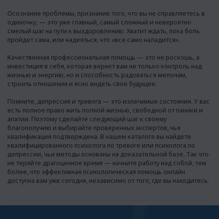
Осознание проблемы, признание того, что вы не справляетесь в
одиночку, — это уже главный, самый сложный и невероятно
смелый шаг на пути к выздоровлению. Хватит ждать, пока боль
пройдет сама, или надеяться, что «все само наладится».
Качественная профессиональная помощь — это не роскошь, а
инвестиция в себя, которая вернет вам не только контроль над
жизнью и энергию, но и способность радоваться мелочам,
строить отношения и ясно видеть свое будущее.
Помните, депрессия и тревога — это излечимые состояния. У вас
есть полное право жить полной жизнью, свободной от паники и
апатии. Поэтому сделайте следующий шаг к своему
благополучию и выбирайте проверенных экспертов, чья
квалификация подтверждена. В нашем каталоге вы найдете
квалифицированного психолога по тревоге или психолога по
депрессии, чьи методы основаны на доказательной базе. Так что
не теряйте драгоценное время — начните работу над собой, тем
более, что эффективная психологическая помощь онлайн
доступна вам уже сегодня, независимо от того, где вы находитесь.