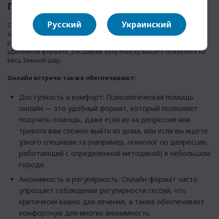
ПСИХОЛОГИЧЕСКОЙ ПОМОЩИ ОНЛАЙН
Русский
Украинский
Сегодня доказана сопоставимая эффективность очных встреч и
онлайн-работы. Поэтому не обязательно искать специалиста,
работающего офлайн. Вы спокойно можете проходить терапию в
удаленном формате, расширив зону поиску вашего психолога на
весь Земной шар.
Онлайн встречи также обеспечивают:
Доступность и комфорт: Психологическая помощь
онлайн — это удобный формат, который позволяет
получить помощь, даже если из-за депрессии или
тревоги вам сложно выйти из дома, или если вы ищете
узкого специалиста (например, психолог по депрессии,
работающий с определенной методикой) в небольшом
городе.
Анонимность и регулярность: Онлайн-формат часто
упрощает соблюдение регулярности сессий, что
критически важно для лечения, а также обеспечивает
комфортную для многих анонимность.