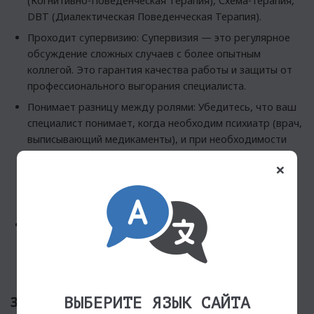
(Когнитивно-Поведенческая Терапия), Схема-терапия,
DBT (Диалектическая Поведенческая Терапия).
Проходит супервизию: Супервизия — это регулярное
обсуждение сложных случаев с более опытным
коллегой. Это гарантия качества работы и защиты от
профессионального выгорания специалиста.
Понимает разницу между ролями: Убедитесь, что ваш
специалист понимает, когда необходим психиатр (врач,
выписывающий медикаменты), и при необходимости
готов направить вас на консультацию. (Психолог,
×
психотерапевт, психиатр) — это три разные роли, и
специалист должен четко знать границы своей
компетенции.
Состоит в международном сообществе: Членство в
Федерации будет большим плюсом, так как это
гарантирует ответственный подход в терапии и ее
высокое качество.
3. ФОРМАТ РАБОТЫ: ПРЕИМУЩЕСТВА
ВЫБЕРИТЕ ЯЗЫК САЙТА