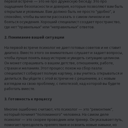
первой встрече — это не про дружескую беседу. Это про
ощущение безопасности и доверия, которые позволяют вам быть
открытым и уязвимым. Вам должно быть не просто “удобно”, а
спокойно, чтобы вы могли рассказать о самом личном и не
бояться осуждения. Хороший специалист создает пространство,
где нет “правильных” или “неправильных” ответов.
2. Понимание вашей ситуации
На первой встрече психолог не дает готовых советов и не ставит
диагноз. Вместо этого он внимательно слушает и задает вопросы,
чтобы лучше понять вашу историю и увидеть ситуацию целиком.
Он может спрашивать о вашем детстве, отношениях, работе,
страхах и желаниях. Этот процесс похож на сбор пазла:
специалист собирает полную картину, а вы учитесь открываться и
делиться. Вы уйдете с этой встречи не с решением, а с новым
взглядом на свою проблему, с гипотезой, над которой вы будете
работать вместе.
3. Готовность к процессу
Многие ошибочно считают, что психолог — это “ремонтник”,
который починит “поломанного” человека. На самом деле
психолог — это скорее проводник или тренер. Он указывает путь,
помогает преодолеть препятствия и освоить новые навыки, но