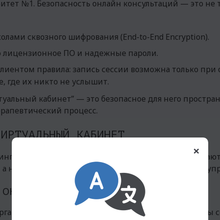
тет №1. Безопасность онлайн консультаций — это не то
лами сквозного шифрования (End-to-End Encryption).
о лицензионное ПО и надежные пароли.
 клиентом правила: запись сессии возможна только при
, где их никто не услышит.
уальный кабинет” — это безопасное для него пространс
ерапевтический процесс.
ВИРТУАЛЬНЫЙ КАБИНЕТ
×
тинг и порядок. В онлайне эти границы легко размыва
, а не вы на нее, важно выстроить четкую структуру уп
 ОН НУЖЕН?
 организованное пространство, где хранятся протоколы