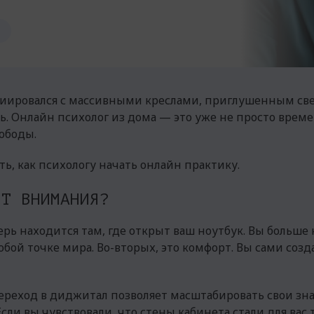
социировался с массивными креслами, приглушенным с
ь. Онлайн психолог из дома — это уже не просто вре
ободы.
ть, как психологу начать онлайн практику.
ИТ ВНИМАНИЯ?
ерь находится там, где открыт ваш ноутбук. Вы больше
юбой точке мира. Во-вторых, это комфорт. Вы сами соз
 Переход в диджитал позволяет масштабировать свои зн
Если вы чувствовали, что стены кабинета стали для вас 