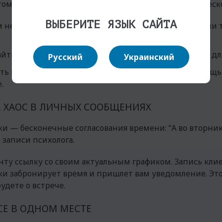
отому, что личный кабинет психолога решает сразу неск
ВЫБЕРИТЕ ЯЗЫК САЙТА
м не нужно судорожно вспоминать, о чем вы говорили 
айти ссылку на встречу, а вы — где лежат материалы дл
Русский
Украинский
ть на специализированных платформах либо с помощь
.
, ХАОС В ЛИЧНЫХ СООБЩЕНИЯХ
— бесконечные согласования времени: “А во вторник в 1
 записи психолога.
енту ссылку со своим актуальным графиком. Запись кли
ки забронирует время и пришлет вам уведомление. Это
удете о встрече.
СЕ В ОДНОМ МЕСТЕ