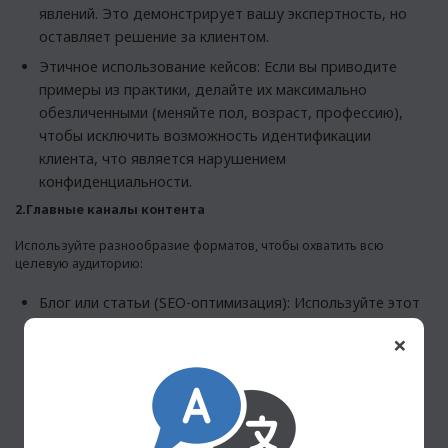
явлений. Это демонстрирует вашу экспертность, но
оставляет решение за клиентом.
Этичное использование кейсов: Если вы приводите
примеры из практики, делайте их максимально
обезличенными (меняйте пол, возраст, профессию),
чтобы исключить возможность идентификации
клиента, что является нарушением
конфиденциальности.
2.Главные каналы контента
Используйте разнообразие форматов, чтобы охватить всю
целевую аудиторию:
Блог или статьи (SEO-оптимизация): Используйте этот
канал для долгосрочного интернет продвижения
×
психолога. Пишите статьи, которые отвечают на
прямые запросы аудитории («как справиться с
панической атакой», «признаки эмоционального
выгорания»). Это привлекает органический трафик из
поисковых систем.