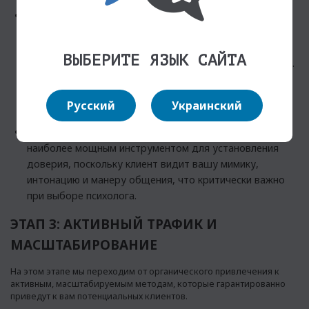
Социальные сети (Построение личного бренда):
Соцсети идеальны для сторителлинга и создания
личной связи. Показывайте свою профессиональную
ВЫБЕРИТЕ ЯЗЫК САЙТА
жизнь, рассказывайте о ценностях и подходе к работе.
Это очеловечивает эксперта и помогает
потенциальным клиентам сделать выбор в вашу
Русский
Украинский
пользу.
Видеоконтент (YouTube/Reels): Видео является
наиболее мощным инструментом для установления
доверия, поскольку клиент видит вашу мимику,
интонацию и манеру общения, что критически важно
при выборе психолога.
ЭТАП 3: АКТИВНЫЙ ТРАФИК И
МАСШТАБИРОВАНИЕ
На этом этапе мы переходим от органического привлечения к
активным, масштабируемым методам, которые гарантированно
приведут к вам потенциальных клиентов.