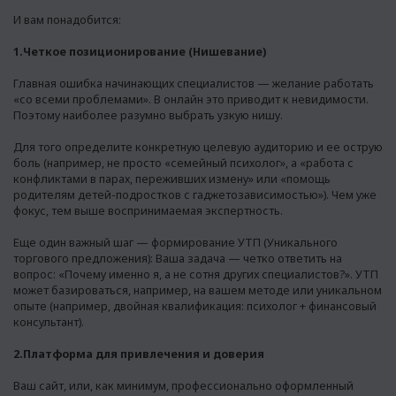
И вам понадобится:
1.Четкое позиционирование (Нишевание)
Главная ошибка начинающих специалистов — желание работать
«со всеми проблемами». В онлайн это приводит к невидимости.
Поэтому наиболее разумно выбрать узкую нишу.
Для того определите конкретную целевую аудиторию и ее острую
боль (например, не просто «семейный психолог», а «работа с
конфликтами в парах, переживших измену» или «помощь
родителям детей-подростков с гаджетозависимостью»). Чем уже
фокус, тем выше воспринимаемая экспертность.
Еще один важный шаг — формирование УТП (Уникального
торгового предложения): Ваша задача — четко ответить на
вопрос: «Почему именно я, а не сотня других специалистов?». УТП
может базироваться, например, на вашем методе или уникальном
опыте (например, двойная квалификация: психолог + финансовый
консультант).
2.Платформа для привлечения и доверия
Ваш сайт, или, как минимум, профессионально оформленный