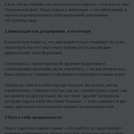
И все, что вы любите, что знаете и во что верите — это и есть ваш
“переносной дом”. Ваша задача в эмиграции — не найти новый, а
научиться разворачивать свой внутренний дом в новых
обстоятельствах.
2.Эмиграция как расширение, а не потеря
В начале пути кажется, что эмиграция только отнимает. Но если
посмотреть на этот опыт через призму роста, мы увидим
удивительную трансформацию.
Сталкиваясь с чужой культурой, другими правилами и
сложнейшими вызовами, вы не ломаетесь — вы растягиваетесь.
Ваша личность становится объемнее и появляются новые грани.
Теперь вы знаете о себе гораздо больше. Вы знаете, как вы
справляетесь с неизвестностью, как вы строите связи с нуля, как
вы звучите на другом языке. Вы не стали “другим” человеком,
потеряв старого себя. Вы стали “больше” — в вас уживаются два
мира, два опыта и бесконечное множество возможностей.
3.Путь к себе продолжается
Поиск смыслов в чужой стране — это работа, которая требует
времени и бережности. Иногда этот путь проходит через слезы,