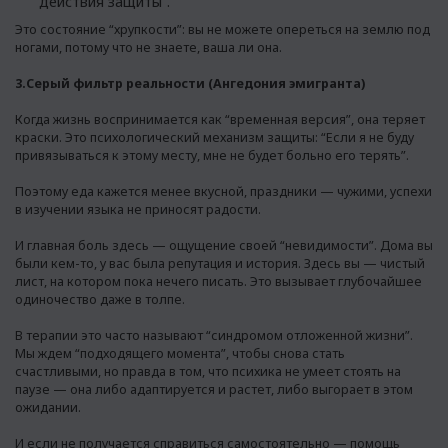
действия защиты”.
Это состояние “хрупкости”: вы не можете опереться на землю под
ногами, потому что не знаете, ваша ли она.
3.Серый фильтр реальности (Ангедония эмигранта)
Когда жизнь воспринимается как “временная версия”, она теряет
краски. Это психологический механизм защиты: “Если я не буду
привязываться к этому месту, мне не будет больно его терять”.
Поэтому еда кажется менее вкусной, праздники — чужими, успехи
в изучении языка не приносят радости.
И главная боль здесь — ощущение своей “невидимости”. Дома вы
были кем-то, у вас была репутация и история. Здесь вы — чистый
лист, на котором пока нечего писать. Это вызывает глубочайшее
одиночество даже в толпе.
В терапии это часто называют “синдромом отложенной жизни”.
Мы ждем “подходящего момента”, чтобы снова стать
счастливыми, но правда в том, что психика не умеет стоять на
паузе — она либо адаптируется и растет, либо выгорает в этом
ожидании.
И если не получается справиться самостоятельно — помощь