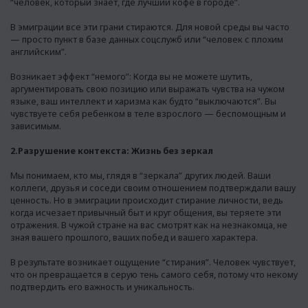
“человек, который знает, где лучший кофе в городе”.
В эмиграции все эти грани стираются. Для новой среды вы часто
— просто пункт в базе данных соцслужб или “человек с плохим
английским”.
Возникает эффект “немого”: Когда вы не можете шутить,
аргументировать свою позицию или выражать чувства на чужом
языке, ваш интеллект и харизма как будто “выключаются”. Вы
чувствуете себя ребенком в теле взрослого — беспомощным и
зависимым.
2.Разрушение контекста: Жизнь без зеркал
Мы понимаем, кто мы, глядя в “зеркала” других людей. Ваши
коллеги, друзья и соседи своим отношением подтверждали вашу
ценность. Но в эмиграции происходит стирание личности, ведь
когда исчезает привычный быт и круг общения, вы теряете эти
отражения. В чужой стране на вас смотрят как на незнакомца, не
зная вашего прошлого, ваших побед и вашего характера.
В результате возникает ощущение “стирания”. Человек чувствует,
что он превращается в серую тень самого себя, потому что некому
подтвердить его важность и уникальность.