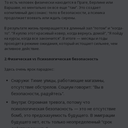
То есть человек физически находится в Праге, Берлине или
Варшаве, но ментально он все еще “там”. Это создает
когнитивный диссонанс: тело в безопасности, а психика
продолжает воевать или ждать сирены.
В результате жизнь превращается в длинный зал “потом” и “когда-
то”. “Я куплю этот красивый ковер, когда вернусь домой”, “Я пойду
на курсы, когда все закончится”. В итоге — месяцы и годы
проходят в режиме ожидания, который истощает сильнее, чем
активное действие.
2.Физическая vs Психологическая безопасность
Здесь очень ярок парадокс:
Снаружи: Тихие улицы, работающие магазины,
отсутствие обстрелов. Социум говорит: “Вы в
безопасности, радуйтесь”.
Внутри: Огромная тревога, потому что
психологическая безопасность — это не отсутствие
бомб, это предсказуемость будущего. В эмиграции
будущего нет, есть только неопределенный “срок