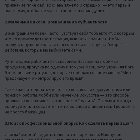
признание “Мне сейчас очень тяжело и страшно” — это первый
шаг к тому, чтобы эти чувства перестали вас душить.
2.Маленькие якоря: Возвращение субъектности
В эмиграции человек часто чувствует себя “объектом”, с которым
что-то происходит (регистрация, выплаты, правила). Чтобы
вернуть ощущение власти над своей жизнью, нужны “якоря” —
действия, которые вы выбираете сами.
Рутина здесь работает как спасение: Завтрак из любимых
продуктов, прогулка по одному и тому же маршруту, утренняя йога.
Это маленькие ритуалы, которые сообщают вашему мозгу: “Мир
предсказуем, я контролирую это время”.
Также начните делать что-то, что не связано с документами или
поиском работы. Хобби или изучение искусства — это способы
проявить свою личность, а не просто “выжить”. Потому что когда
вы рисуете или создаете что-то, вы снова становитесь Творцом, а
не просто беженцем.
3.Поиск профессиональной опоры: Как сделать первый шаг?
Иногда “якорей” недостаточно, и это нормально. Нам нужен