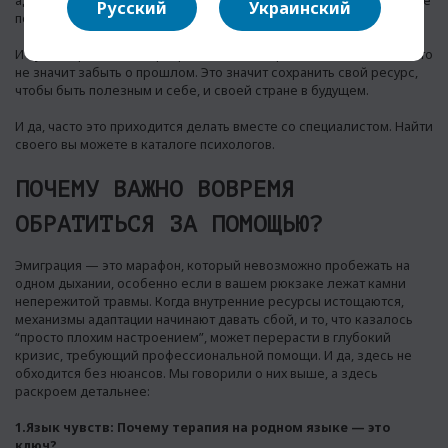
адаптацию, чтобы “остаться верным” дому. Но в реальности это не
Русский
Украинский
помогает, а лишь разрушает самого человека.
И лучшее решение — разрешить себе строить жизнь здесь. И это
не значит забыть о прошлом. Это значит сохранить свой ресурс,
чтобы быть полезным и себе, и своей стране в будущем.
И да, часто это приходится делать вместе со специалистом. Найти
своего вы можете в
каталоге психологов
.
ПОЧЕМУ ВАЖНО ВОВРЕМЯ
ОБРАТИТЬСЯ ЗА ПОМОЩЬЮ?
Эмиграция — это марафон, который невозможно пробежать на
одном дыхании, особенно если в вашем рюкзаке лежат камни
непережитой травмы. Когда внутренние ресурсы истощаются,
механизмы адаптации начинают давать сбой, и то, что казалось
“просто плохим настроением”, может перерасти в глубокий
кризис, требующий профессиональной помощи. И да, здесь не
обходится без нюансов. Мы говорили о них выше, а здесь
раскроем детальнее:
1.Язык чувств: Почему терапия на родном языке — это
ключ?