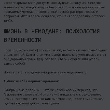
часто закрывается и доступ к нашему привычному «Я». Сегодня
миллионы украинцев живут в безопасности, но внутри каждого —
невидимый чемодан, наполненный тоской, растерянностью и
вопросом: «Кто я здесь, если все, что меня определяло, осталось
там?».
ЖИЗНЬ В ЧЕМОДАНЕ: ПСИХОЛОГИЯ
ВРЕМЕННОСТИ
Если подбирать метафору эмиграции, то “жизнь в чемодане” будет
очень точной. Для многих жизнь действительно уместилась в этот
вид дорожной сумки, ведь это все, что они смогли или успели
взять с собой.
Но вместе с чемоданом эмигранты везут еще кое-что:
1.Иллюзия “Замершего времени”
Эмиграция из-за войны — это не классический переезд. Это
“вырывание с корнем”. И многие украинцы живут с ощущением,
что их настоящая жизнь осталась в Украине, на той самой точке,
где они закрыли дверь своего дома.