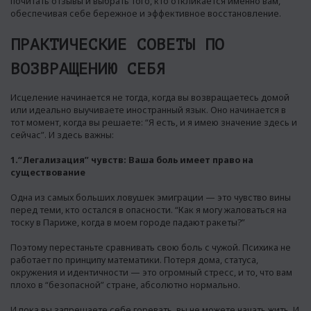
почитать отзывы и выбрать того, кто откликается именно вам,
обеспечивая себе бережное и эффективное восстановление.
ПРАКТИЧЕСКИЕ СОВЕТЫ ПО
ВОЗВРАЩЕНИЮ СЕБЯ
Исцеление начинается не тогда, когда вы возвращаетесь домой
или идеально выучиваете иностранный язык. Оно начинается в
тот момент, когда вы решаете: “Я есть, и я имею значение здесь и
сейчас”. И здесь важны:
1.“Легализация” чувств: Ваша боль имеет право на
существование
Одна из самых больших ловушек эмиграции — это чувство вины
перед теми, кто остался в опасности. “Как я могу жаловаться на
тоску в Париже, когда в моем городе падают ракеты?”
Поэтому перестаньте сравнивать свою боль с чужой. Психика не
работает по принципу математики. Потеря дома, статуса,
окружения и идентичности — это огромный стресс, и то, что вам
плохо в “безопасной” стране, абсолютно нормально.
И пока вы запрещаете себе горевать, вы не можете начать жить. И