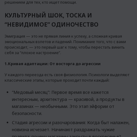
решением для тех, кто ищет помощи.
КУЛЬТУРНЫЙ ШОК, ТОСКА И
“НЕВИДИМОЕ” ОДИНОЧЕСТВО
Эмиграция — это не прямая линия к успеху, а сложная кривая
эмоциональных взлетов и падений. Понимание того, что с вами
происходит, — это первый шаг к тому, чтобы перестать винить
себя за “плохое настроение”.
1.Кривая адаптации: От восторга до агрессии
У каждого переезда есть своя физиология. Психологи выделяют
классические этапы, которые проходит почти каждый:
“Медовый месяц”: Первое время все кажется
интересным, архитектура — красивой, а продукты в
магазинах — необычными. Это этап эйфории от
безопасности.
Стадия агрессии и разочарования: Когда быт налажен,
новизна исчезает. Начинают раздражать чужие
правила: почему магазины закрыты в воскресенье?