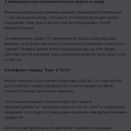
3.Эмиграция как психологическая смерть и траур
Важно называть вещи своими именами: вынужденная эмиграция
— это не приключение, это утрата. И человек проходит через
отрицание, гнев, торг и депрессию по отношению к своей
прошлой жизни.
Он переживает утрату “Я”, оплакивая не только квартиру или
машину, но и ту версию себя, которая была успешной, понятной и
“своей”. Психика тратит колоссальный ресурс на этот траур,
поэтому сил на изучение языка или поиск работы часто просто не
остается.
4.Конфликт между “Был” и “Есть”
Внутри эмигранта постоянно спорят два образа. Тот, кем он был
дома (субъект, лидер, профи), и тот, кем он является сейчас
(объект помощи, проситель, новичок).
Этот разрыв рождает глубокое чувство стыда и
несправедливости. Человеку кажется, что он “упал” в социальной
иерархии, и это бьет по самооценке сильнее, чем любые бытовые
трудности.
Поэтому
сайт для поиска психологов
становится хорошим