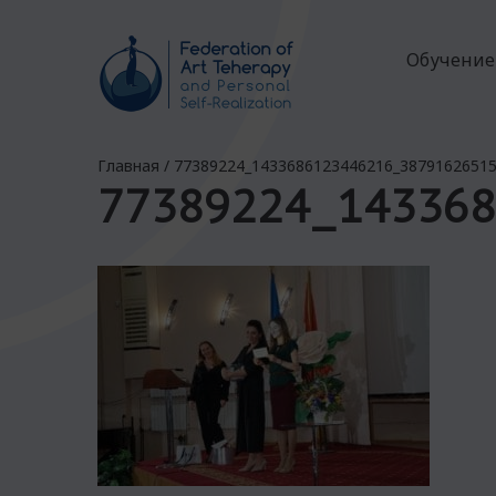
Обучение
Главная
/
77389224_1433686123446216_3879162651
77389224_143368