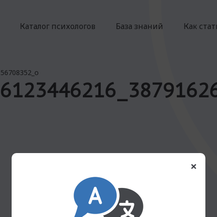
Каталог психологов
База знаний
Как ста
556708352_o
6123446216_3879162
×