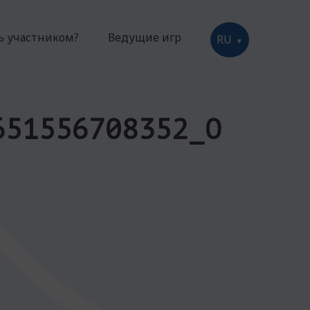
ть участником?
Ведущие игр
RU
651556708352_O