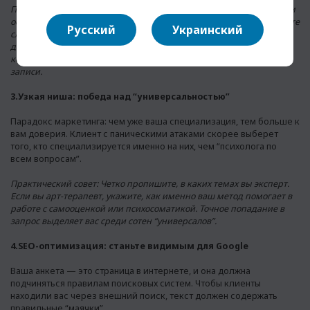
Практический совет: Используйте качественный портрет с мягким
освещением и открытым, доброжелательным взглядом. Избегайте
Русский
Украинский
слишком официальных “паспортных” поз или, наоборот, чересчур
домашних кадров. Взгляд в камеру имитирует зрительный
контакт, который критически важен для принятия решения о
записи.
3.Узкая ниша: победа над “универсальностью”
Парадокс маркетинга: чем уже ваша специализация, тем больше к
вам доверия. Клиент с паническими атаками скорее выберет
того, кто специализируется именно на них, чем “психолога по
всем вопросам”.
Практический совет: Четко пропишите, в каких темах вы эксперт.
Если вы арт-терапевт, укажите, как именно ваш метод помогает в
работе с самооценкой или психосоматикой. Точное попадание в
запрос выделяет вас среди сотен “универсалов”.
4.SEO-оптимизация: станьте видимым для Google
Ваша анкета — это страница в интернете, и она должна
подчиняться правилам поисковых систем. Чтобы клиенты
находили вас через внешний поиск, текст должен содержать
правильные “маячки”.