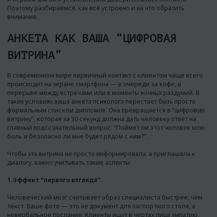
Поэтому разбираемся, как все устроено и на что обратить
внимание.
АНКЕТА КАК ВАША “ЦИФРОВАЯ
ВИТРИНА”
В современном мире первичный контакт с клиентом чаще всего
происходит на экране смартфона — в очереди за кофе, в
перерыве между встречами или в моменты ночных раздумий. В
таких условиях ваша анкета психолога перестает быть просто
формальным списком дипломов. Она превращается в “цифровую
витрину”, которая за 30 секунд должна дать человеку ответ на
главный подсознательный вопрос: “Поймет ли этот человек мою
боль и безопасно ли мне будет рядом с ним?”.
Чтобы эта витрина не просто информировала, а приглашала к
диалогу, важно учитывать такие аспекты:
1.Эффект “первого взгляда”.
Человеческий мозг считывает образ специалиста быстрее, чем
текст. Ваше фото — это не документ для паспортного стола, а
невербальное послание. Клиенты ищут в чертах лица эмпатию,