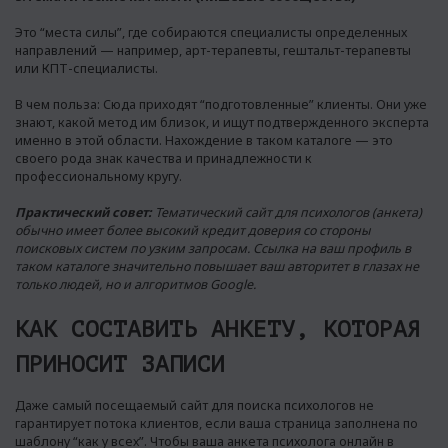
Это “места силы”, где собираются специалисты определенных
направлений — например, арт-терапевты, гештальт-терапевты
или КПТ-специалисты.
В чем польза: Сюда приходят “подготовленные” клиенты. Они уже
знают, какой метод им близок, и ищут подтвержденного эксперта
именно в этой области. Нахождение в таком каталоге — это
своего рода знак качества и принадлежности к
профессиональному кругу.
Практический совет:
Тематический сайт для психологов (анкета)
обычно имеет более высокий кредит доверия со стороны
поисковых систем по узким запросам. Ссылка на ваш профиль в
таком каталоге значительно повышает ваш авторитет в глазах не
только людей, но и алгоритмов Google.
КАК СОСТАВИТЬ АНКЕТУ, КОТОРАЯ
ПРИНОСИТ ЗАПИСИ
Даже самый посещаемый сайт для поиска психологов не
гарантирует потока клиентов, если ваша страница заполнена по
шаблону “как у всех”. Чтобы ваша анкета психолога онлайн в