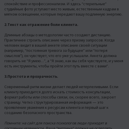
спокойствие и профессионализм. И здесь “стерильные”
студийные фото уступают место живым, естественным кадрам в
мягком освещении, которые передают вашу подлинную энергию.
2.Текст как отражение боли клиента.
Длинные абзацы о методологии часто создают дистанцию.
Практичнее строить описание через призму запросов. Когда
человек видит в вашей анкете описание своей ситуации
(например, “постоянная тревога за будущее” или “потеря
смыслов”), он чувствует, что его уже услышали. Анкета должна
говорить не “Я умею…”, а “Я знаю, как вы себя чувствуете, и у меня
есть инструменты, чтобы пройти этот путь вместе с вами”.
3.Простота и прозрачность.
Современный ритм жизни делает людей нетерпеливыми. Если
клиенту приходится долго искать стоимость консультации,
формат работы или способы связи, он, скорее всего, закроет
страницу. Четко структурированная информация — это
проявление уважения к ресурсам клиента и первый шаг к
созданию безопасного пространства.
Помните: на сайт для поиска психологов люди приходят в
состоянии уязвимости. Ваша “витрина” должна не ослеплять