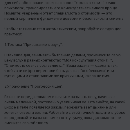
для себя обосновали ответ на вопрос “сколько стоит 1 сеанс
психолога”, транслировать его клиенту станет намного проще.
Помните: уверенный ответ специалиста о стоимости — это
первый кирпичик в фундаменте доверия и безопасности клиента.
Чтобы этот навык стал автоматическим, попробуйте следующие
практики:
1.Техника “Привыкание к звуку”.
В течение дня, занимаясь бытовыми делами, произносите свою
цену вслух в разных контекстах. “Моя консультация стоит…”,
“Стоимость сеанса составляет…”. Ваша задача — сделать так,
чтобы эти цифры перестали быть для вас “особенными” или
пугающими и стали такими же привычными, как ваше имя.
2.Упражнение “Прогрессия цен”.
Встаньте перед зеркалом и начните называть цену, начиная с
очень маленькой, постепенно увеличивая ее. Отмечайте, на какой
цифре в теле появляется зажим, перехватывает дыхание или
хочется отвести взгляд. Работайте с этой точкой: дышите глубоко
и продолжайте называть именно эту сумму, пока дискомфорт не
сменится спокойствием.