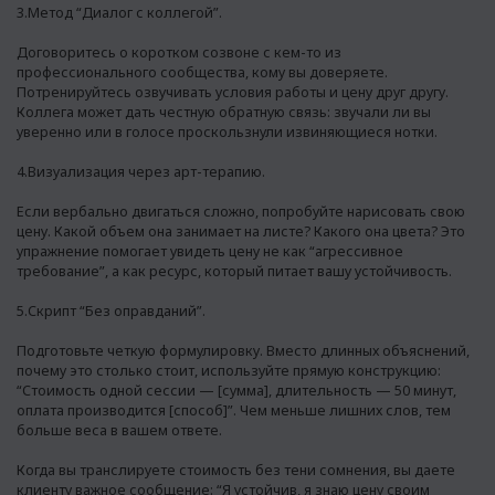
3.Метод “Диалог с коллегой”.
Договоритесь о коротком созвоне с кем-то из
профессионального сообщества, кому вы доверяете.
Потренируйтесь озвучивать условия работы и цену друг другу.
Коллега может дать честную обратную связь: звучали ли вы
уверенно или в голосе проскользнули извиняющиеся нотки.
4.Визуализация через арт-терапию.
Если вербально двигаться сложно, попробуйте нарисовать свою
цену. Какой объем она занимает на листе? Какого она цвета? Это
упражнение помогает увидеть цену не как “агрессивное
требование”, а как ресурс, который питает вашу устойчивость.
5.Скрипт “Без оправданий”.
Подготовьте четкую формулировку. Вместо длинных объяснений,
почему это столько стоит, используйте прямую конструкцию:
“Стоимость одной сессии — [сумма], длительность — 50 минут,
оплата производится [способ]”. Чем меньше лишних слов, тем
больше веса в вашем ответе.
Когда вы транслируете стоимость без тени сомнения, вы даете
клиенту важное сообщение: “Я устойчив, я знаю цену своим