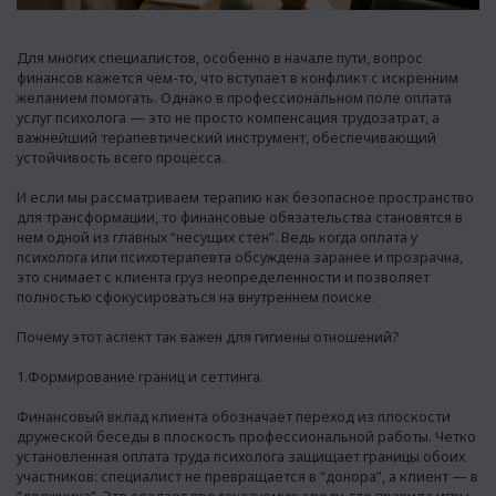
Для многих специалистов, особенно в начале пути, вопрос
финансов кажется чем-то, что вступает в конфликт с искренним
желанием помогать. Однако в профессиональном поле оплата
услуг психолога — это не просто компенсация трудозатрат, а
важнейший терапевтический инструмент, обеспечивающий
устойчивость всего процесса.
И если мы рассматриваем терапию как безопасное пространство
для трансформации, то финансовые обязательства становятся в
нем одной из главных “несущих стен”. Ведь когда оплата у
психолога или психотерапевта обсуждена заранее и прозрачна,
это снимает с клиента груз неопределенности и позволяет
полностью сфокусироваться на внутреннем поиске.
Почему этот аспект так важен для гигиены отношений?
1.Формирование границ и сеттинга.
Финансовый вклад клиента обозначает переход из плоскости
дружеской беседы в плоскость профессиональной работы. Четко
установленная оплата труда психолога защищает границы обоих
участников: специалист не превращается в “донора”, а клиент — в