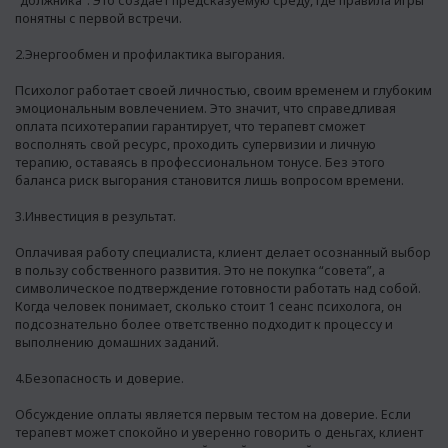
“должника”. Это создает предсказуемую среду, где правила игры
понятны с первой встречи.
2.Энергообмен и профилактика выгорания.
Психолог работает своей личностью, своим временем и глубоким
эмоциональным вовлечением. Это значит, что справедливая
оплата психотерапии гарантирует, что терапевт сможет
восполнять свой ресурс, проходить супервизии и личную
терапию, оставаясь в профессиональном тонусе. Без этого
баланса риск выгорания становится лишь вопросом времени.
3.Инвестиция в результат.
Оплачивая работу специалиста, клиент делает осознанный выбор
в пользу собственного развития. Это не покупка “совета”, а
символическое подтверждение готовности работать над собой.
Когда человек понимает, сколько стоит 1 сеанс психолога, он
подсознательно более ответственно подходит к процессу и
выполнению домашних заданий.
4.Безопасность и доверие.
Обсуждение оплаты является первым тестом на доверие. Если
терапевт может спокойно и уверенно говорить о деньгах, клиент