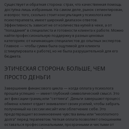
Существует и обратная сторона: страх, что качественная помощь
доступна лишь избранным. На самом деле, рынок сегментирован,
и вопрос того, сколько стоит консультация у психолога или
психотерапевта, имеет широкий диапазон ответов.
Эффективность зависит не от количества нулей в чеке, а от
“попадания” в специалиста и готовности клиента к работе. Можно
найти профессиональную поддержку в разных ценовых
категориях: от начинающих специалистов до опытных экспертов.
Главное — чтобы сумма была ощутимой для клиента
(стимулировала к работе), но не была разрушительной для его
бюджета.
ЭТИЧЕСКАЯ СТОРОНА: БОЛЬШЕ, ЧЕМ
ПРОСТО ДЕНЬГИ
Завершение финансового цикла — когда оплата у психолога
прошла успешно — имеет глубокий символический смысл. Это
акт фиксации границ или “сеттинга”. Деньги завершают процесс
обмена: клиент отдает эквивалент своих усилий, чтобы забрать
полученный на сессии инсайт или облегчение себе. Это
предотвращает возникновение чувства вины или “неоплатного
долга” перед терапевтом. Четкая оплата позволяет отношениям
оставаться профессиональными, прозрачными и чистыми от