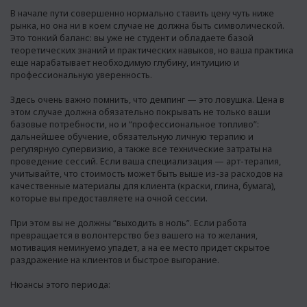
В начале пути совершенно нормально ставить цену чуть ниже
рынка, но она ни в коем случае не должна быть символической.
Это тонкий баланс: вы уже не студент и обладаете базой
теоретических знаний и практических навыков, но ваша практика
еще нарабатывает необходимую глубину, интуицию и
профессиональную уверенность.
Здесь очень важно помнить, что демпинг — это ловушка. Цена в
этом случае должна обязательно покрывать не только ваши
базовые потребности, но и “профессиональное топливо”:
дальнейшее обучение, обязательную личную терапию и
регулярную супервизию, а также все технические затраты на
проведение сессий. Если ваша специализация — арт-терапия,
учитывайте, что стоимость может быть выше из-за расходов на
качественные материалы для клиента (краски, глина, бумага),
которые вы предоставляете на очной сессии.
При этом вы не должны “выходить в ноль”. Если работа
превращается в волонтерство без вашего на то желания,
мотивация неминуемо упадет, а на ее место придет скрытое
раздражение на клиентов и быстрое выгорание.
Нюансы этого периода: