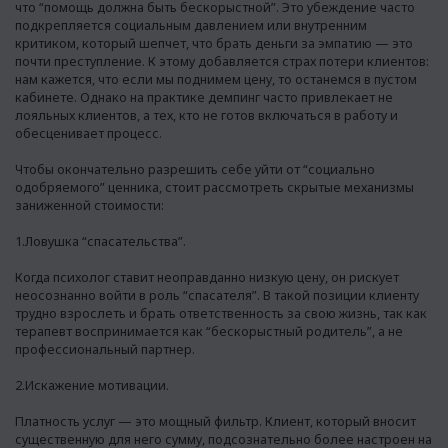
что “помощь должна быть бескорыстной”. Это убеждение часто
подкрепляется социальным давлением или внутренним
критиком, который шепчет, что брать деньги за эмпатию — это
почти преступление. К этому добавляется страх потери клиентов:
нам кажется, что если мы поднимем цену, то останемся в пустом
кабинете. Однако на практике демпинг часто привлекает не
лояльных клиентов, а тех, кто не готов включаться в работу и
обесценивает процесс.
Чтобы окончательно разрешить себе уйти от “социально
одобряемого” ценника, стоит рассмотреть скрытые механизмы
заниженной стоимости:
1.Ловушка “спасательства”.
Когда психолог ставит неоправданно низкую цену, он рискует
неосознанно войти в роль “спасателя”. В такой позиции клиенту
трудно взрослеть и брать ответственность за свою жизнь, так как
терапевт воспринимается как “бескорыстный родитель”, а не
профессиональный партнер.
2.Искажение мотивации.
Платность услуг — это мощный фильтр. Клиент, который вносит
существенную для него сумму, подсознательно более настроен на